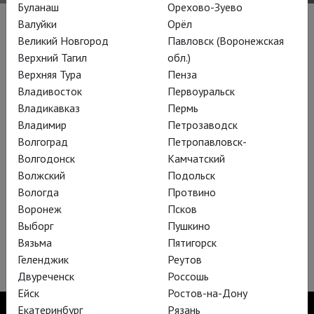
Буланаш
Орехово-Зуево
Валуйки
Орёл
Постановки
Великий Новгород
Павловск (Воронежская
Верхний Тагил
обл.)
Верхняя Тура
Пенза
Владивосток
Первоуральск
Владикавказ
Пермь
Владимир
Петрозаводск
Волгоград
Петропавловск-
Волгодонск
Камчатский
Волжский
Подольск
Вологда
Протвино
Воронеж
Псков
Выборг
Пушкино
Лес
Вязьма
Пятигорск
Геленджик
Реутов
Двуреченск
Россошь
Ейск
Ростов-на-Дону
Екатеринбург
Рязань