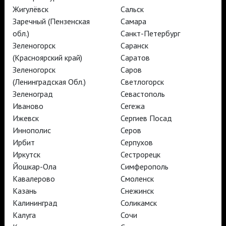
Жигулёвск
Сальск
Заречный (Пензенская
Самара
TheatreHD
обл.)
Санкт-Петербург
TheatreHD Опера
Зеленогорск
Саранск
TheatreHD Балет в кино
(Красноярский край)
Саратов
АРТ-ЛЕКТОРИЙ В КИНО
Зеленогорск
Саров
(Ленинградская Обл.)
Светлогорск
Зеленоград
Севастополь
TheatreHD
Иваново
Сегежа
АРТ-ЛЕКТОРИЙ В КИНО
Ижевск
Сергиев Посад
Иннополис
Серов
TheatreHD
Ирбит
Серпухов
TheatreHD Опера
Иркутск
Сестрорецк
TheatreHD Балет в кино
Йошкар-Ола
Симферополь
АРТ-ЛЕКТОРИЙ В КИНО
Кавалерово
Смоленск
Казань
Снежинск
Калининград
Соликамск
TheatreHD
Калуга
Сочи