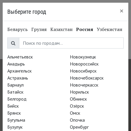
×
Выберите город
Челябинск
Дарья Повереннова
Беларусь
Грузия
Казахстан
Россия
Узбекистан
Darya Poverennova
Актриса, заслуженная артистка России
Альметьевск
Новокузнецк
Анадырь
Новороссийск
Архангельск
Новосибирск
Астрахань
Новочебоксарск
Барнаул
Новочеркасск
Батайск
Норильск
Белгород
Обнинск
Бийск
Озёрск
Брянск
Омск
Бугульма
Опочка
Бузулук
Оренбург