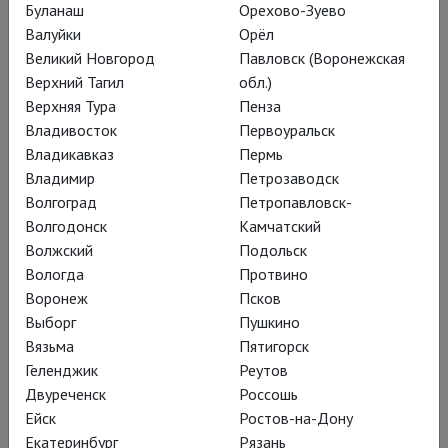
Буланаш
Орехово-Зуево
Валуйки
Орёл
Великий Новгород
Павловск (Воронежская
Верхний Тагил
обл.)
Верхняя Тура
Пенза
Владивосток
Первоуральск
Баварская опера: Пиковая дама
Владикавказ
Пермь
Владимир
Петрозаводск
Волгоград
Петропавловск-
Волгодонск
Камчатский
Волжский
Подольск
Вологда
Протвино
Воронеж
Псков
Выборг
Пушкино
Вязьма
Пятигорск
Геленджик
Реутов
Двуреченск
Россошь
Ейск
Ростов-на-Дону
Екатеринбург
Рязань