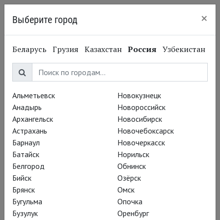
×
Выберите город
Челябинск
Пётр Чайковский
Беларусь
Грузия
Казахстан
Россия
Узбекистан
Pyotr Tchaikovsky
Композитор
Альметьевск
Новокузнецк
Анадырь
Новороссийск
Купить билет
Архангельск
Новосибирск
Астрахань
Новочебоксарск
Постановки
Барнаул
Новочеркасск
Батайск
Норильск
Белгород
Обнинск
Бийск
Озёрск
Брянск
Омск
Бугульма
Опочка
Бузулук
Оренбург