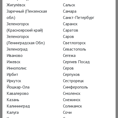
Берлинская государственная опера:
Жигулёвск
Сальск
Щелкунчик
Заречный (Пензенская
Самара
обл.)
Санкт-Петербург
Зеленогорск
Саранск
(Красноярский край)
Саратов
Зеленогорск
Саров
(Ленинградская Обл.)
Светлогорск
Зеленоград
Севастополь
Иваново
Сегежа
Ижевск
Сергиев Посад
Иннополис
Серов
Ирбит
Серпухов
Иркутск
Сестрорецк
Йошкар-Ола
Симферополь
Дрезден: Щелкунчик
Кавалерово
Смоленск
Казань
Снежинск
Калининград
Соликамск
Калуга
Сочи