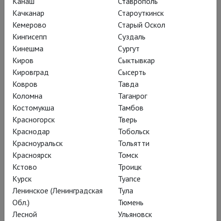
Канаш
Ставрополь
Качканар
Староуткинск
Кемерово
Старый Оскол
Кингисепп
Суздаль
Кинешма
Сургут
Киров
Сыктывкар
Кировград
Сысерть
Ковров
Тавда
Йохан Ингер: Лебединое озеро
Коломна
Таганрог
Костомукша
Тамбов
Красногорск
Тверь
Краснодар
Тобольск
Красноуральск
Тольятти
Красноярск
Томск
Кстово
Троицк
Курск
Туапсе
Ленинское (Ленинградская
Тула
Обл.)
Тюмень
Лесной
Ульяновск