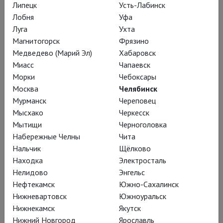
Липецк
Усть-Лабинск
Лобня
Уфа
Кайдановский: Спящая красавица
Луга
Ухта
Магнитогорск
Фрязино
Медведево (Марий Эл)
Хабаровск
Миасс
Чапаевск
Морки
Чебоксары
Москва
Челябинск
Мурманск
Череповец
Мысхако
Черкесск
Мытищи
Черноголовка
Набережные Челны
Чита
Нальчик
Щёлково
Находка
Электросталь
Нелидово
Энгельс
Нуреев: Лебединое озеро
Нефтекамск
Южно-Сахалинск
Нижневартовск
Южноуральск
Нижнекамск
Якутск
Нижний Новгород
Ярославль