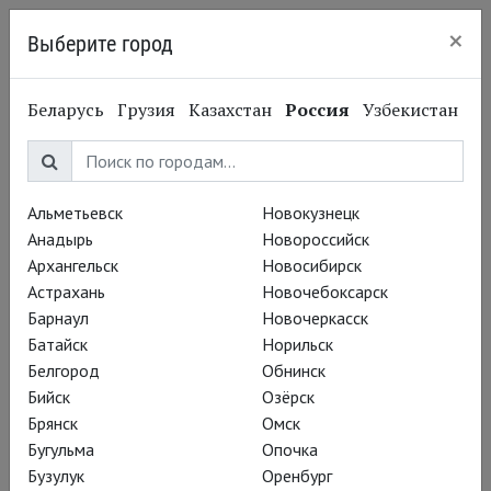
×
Выберите город
Челябинск
Беларусь
Грузия
Казахстан
Россия
Узбекистан
МХТ им. А.
П. Чехова
Альметьевск
Новокузнецк
Анадырь
Новороссийск
Архангельск
Новосибирск
Астрахань
Новочебоксарск
Барнаул
Новочеркасск
Батайск
Норильск
Белгород
Обнинск
Бийск
Озёрск
Брянск
Омск
Бугульма
Опочка
Бузулук
Оренбург