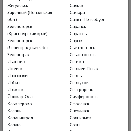
Жил. Был. Дом.
Жигулёвск
Сальск
Константин Хабенский и Александр Цыпкин представляют
Заречный (Пензенская
Самара
уникальный киноспектакль в постановке МХТ им. А. П.
обл.)
Санкт-Петербург
Чехова
Зеленогорск
Саранск
(Красноярский край)
Саратов
Зеленогорск
Саров
(Ленинградская Обл.)
Светлогорск
Зеленоград
Севастополь
Иваново
Сегежа
Ижевск
Сергиев Посад
Иннополис
Серов
Ирбит
Серпухов
Иркутск
Сестрорецк
Йошкар-Ола
Симферополь
Кавалерово
Смоленск
Казань
Снежинск
Серёжа
Калининград
Соликамск
Калуга
Сочи
Трогательный, душевный «Серёжа» Дмитрия Крымова -