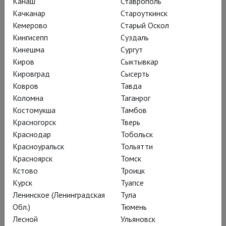
Канаш
Ставрополь
спектакль, где смешаны жанры и истории, где трагедия и
Качканар
Староуткинск
фарс идут рука об руку
Кемерово
Старый Оскол
Кингисепп
Суздаль
Кинешма
Сургут
Киров
Сыктывкар
Кировград
Сысерть
Ковров
Тавда
Коломна
Таганрог
Костомукша
Тамбов
Красногорск
Тверь
Краснодар
Тобольск
Красноуральск
Тольятти
Красноярск
Томск
Кстово
Троицк
Сирано де Бержерак
Курск
Туапсе
Юрий Чурсин, Паулина Андреева, Игорь Золотовицкий в
Ленинское (Ленинградская
Тула
героической комедии со сцены МХТ им. Чехова
Обл.)
Тюмень
Лесной
Ульяновск