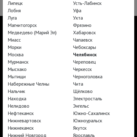
Липецк
Усть-Лабинск
Лобня
Уфа
Луга
Ухта
Магнитогорск
Фрязино
Медведево (Марий Эл)
Хабаровск
Миасс
Чапаевск
TheatreHD
Морки
Чебоксары
TheatreHD Опера
Москва
Челябинск
TheatreHD Балет в кино
Мурманск
Череповец
АРТ-ЛЕКТОРИЙ В КИНО
Мысхако
Черкесск
Мытищи
Черноголовка
Набережные Челны
Чита
TheatreHD
АРТ-ЛЕКТОРИЙ В КИНО
Нальчик
Щёлково
Находка
Электросталь
Нелидово
Энгельс
TheatreHD
Нефтекамск
Южно-Сахалинск
TheatreHD Опера
Нижневартовск
Южноуральск
TheatreHD Балет в кино
Нижнекамск
Якутск
АРТ-ЛЕКТОРИЙ В КИНО
Нижний Новгород
Ярославль