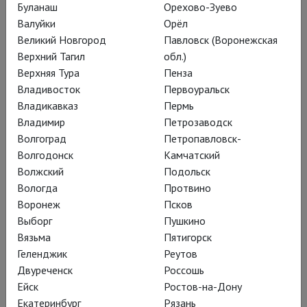
Буланаш
Орехово-Зуево
Валуйки
Орёл
Великий Новгород
Павловск (Воронежская
Белая гвардия
Верхний Тагил
обл.)
Верхняя Тура
Пенза
Постановка Сергея Женовача «Дней Турбиных» на сцене
Владивосток
Первоуральск
МХТ им. Чехова
Владикавказ
Пермь
Владимир
Петрозаводск
Волгоград
Петропавловск-
Волгодонск
Камчатский
Волжский
Подольск
Вологда
Протвино
Воронеж
Псков
Выборг
Пушкино
Вязьма
Пятигорск
Геленджик
Реутов
Двуреченск
Россошь
Ейск
Ростов-на-Дону
Екатеринбург
Рязань